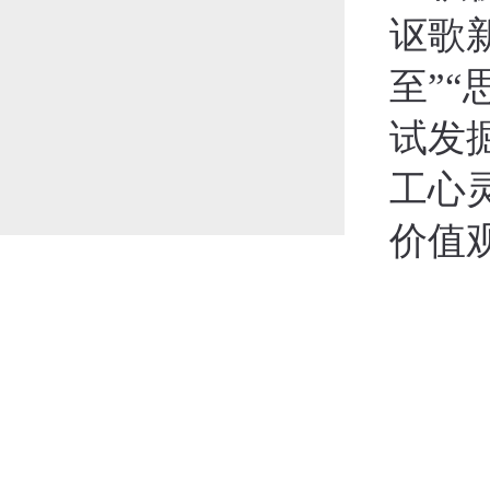
讴歌
至”“
试发
工心
价值