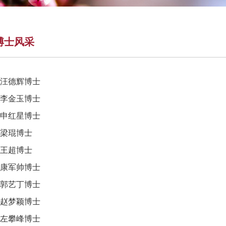
博士风采
汪德辉博士
李金玉博士
​申红星博士
梁琨博士
​王超博士
康军帅博士
郭艺丁博士
赵梦颖博士
左攀峰博士