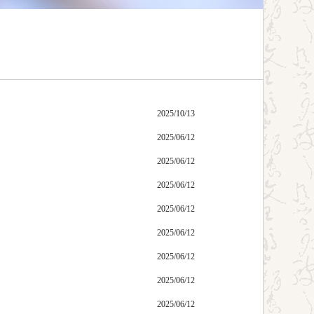
2025/10/13
2025/06/12
2025/06/12
2025/06/12
2025/06/12
2025/06/12
2025/06/12
2025/06/12
2025/06/12