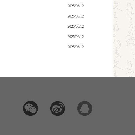
2025/06/12
2025/06/12
2025/06/12
2025/06/12
2025/06/12