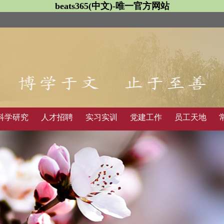
beats365(中文)-唯一官方网站
科学研究
人才招聘
实习实训
党建工作
员工天地