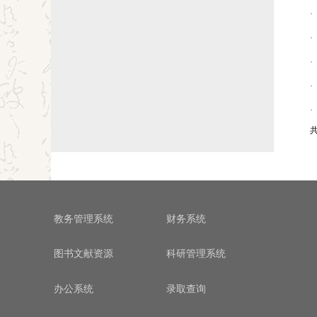
·
·
·
·
·
共
教务管理系统
财务系统
图书文献资源
科研管理系统
办公系统
录取查询