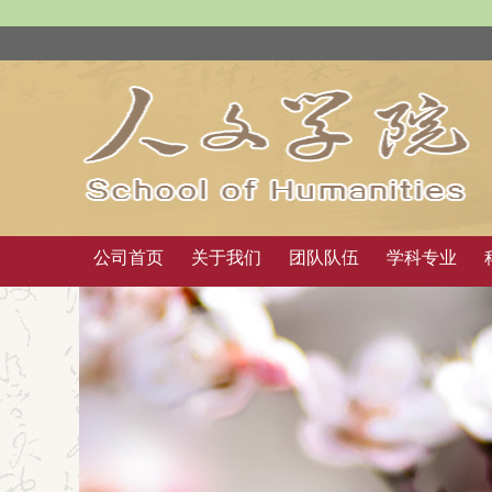
公司首页
关于我们
团队队伍
学科专业