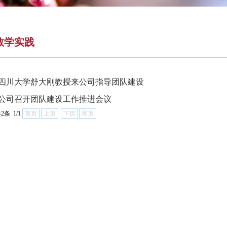
教学实践
四川大学舒大刚教授来公司指导团队建设
公司召开团队建设工作推进会议
2条 1/1
首页
上页
下页
尾页